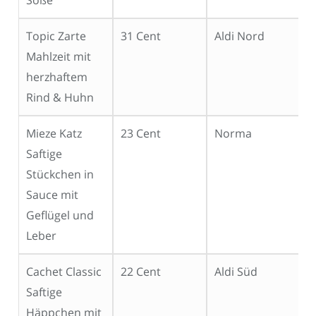
Topic Zarte
31 Cent
Aldi Nord
P
Mahlzeit mit
herzhaftem
Rind & Huhn
Mieze Katz
23 Cent
Norma
P
Saftige
Stückchen in
Sauce mit
Geflügel und
Leber
Cachet Classic
22 Cent
Aldi Süd
G
Saftige
K
Häppchen mit
j