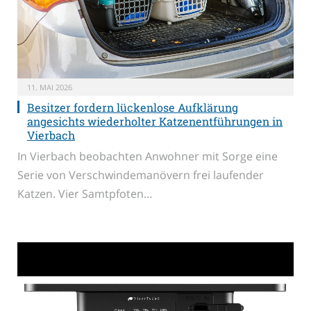
11. MAI 2026
Besitzer fordern lückenlose Aufklärung
angesichts wiederholter Katzenentführungen in
Vierbach
In Vierbach beobachten Anwohner mit Sorge eine
Serie von Verschwindemanövern frei laufender
Katzen. Vier Samtpfoten…