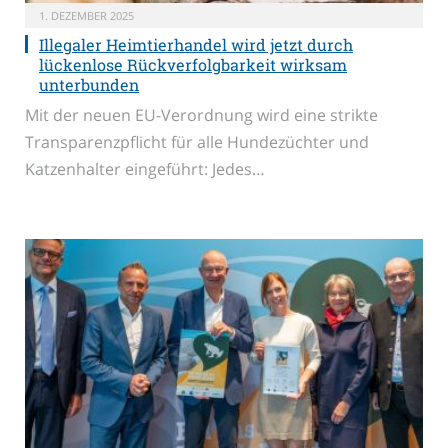
1. DEZEMBER 2025
Illegaler Heimtierhandel wird jetzt durch
lückenlose Rückverfolgbarkeit wirksam
unterbunden
Mit der neuen EU-Verordnung wird eine strikte
Transparenzpflicht für alle Hundezüchter und
Katzenhalter eingeführt: Jedes…