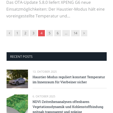
Das OTA-Update 5.8.0 liefert XPENG G6 neue
Einsatzmöglichkeiten: Der Haustier-Modus hält eine
voreingestellte Temperatur und…
Vorgänger
Nachfolger
1
2
3
4
5
6
…
14
RECENT POSTS
13. OKTOBER 2025
Haustier-Modus reguliert konstant Temperatur
im Innenraum für Vierbeiner sicher
6. OKTOBER 2025
NDVI-Zeitreihenanalysen offenbaren
Vegetationsdynamik und Kohlenstoffbindung
zeitnah transparent und präzise