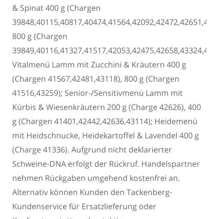
& Spinat 400 g (Chargen
39848,40115,40817,40474,41564,42092,42472,42651,4325
800 g (Chargen
39849,40116,41327,41517,42053,42475,42658,43324,4359
Vitalmenü Lamm mit Zucchini & Kräutern 400 g
(Chargen 41567,42481,43118), 800 g (Chargen
41516,43259); Senior-/Sensitivmenü Lamm mit
Kürbis & Wiesenkräutern 200 g (Charge 42626), 400
g (Chargen 41401,42442,42636,43114); Heidemenü
mit Heidschnucke, Heidekartoffel & Lavendel 400 g
(Charge 41336). Aufgrund nicht deklarierter
Schweine-DNA erfolgt der Rückruf. Handelspartner
nehmen Rückgaben umgehend kostenfrei an.
Alternativ können Kunden den Tackenberg-
Kundenservice für Ersatzlieferung oder